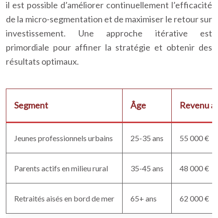
il est possible d’améliorer continuellement l’efficacité
de la micro-segmentation et de maximiser le retour sur
investissement. Une approche itérative est
primordiale pour affiner la stratégie et obtenir des
résultats optimaux.
Segment
Âge
Revenu a
Jeunes professionnels urbains
25-35 ans
55 000 €
Parents actifs en milieu rural
35-45 ans
48 000 €
Retraités aisés en bord de mer
65+ ans
62 000 €