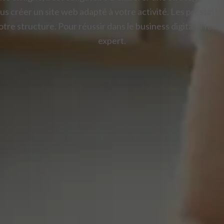
us créer un site web adapté à votre activité. Les prestat
otre structure. Pour réussir dans le business digital, il fa
expert.