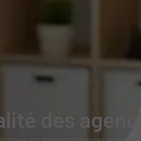
alité des agen
té en ligne, il est obligatoire d’élaborer une stratégie d