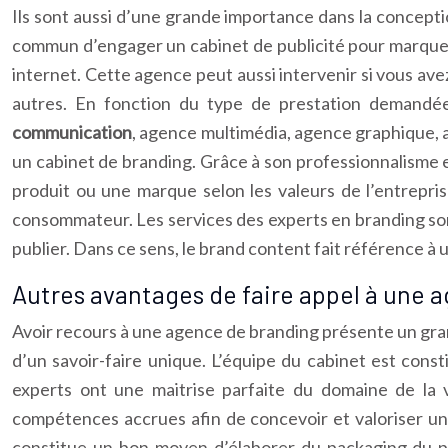
Ils sont aussi d’une grande importance dans la conceptio
commun d’engager un cabinet de publicité pour marque d
internet. Cette agence peut aussi intervenir si vous av
autres. En fonction du type de prestation demandée,
communication
, agence multimédia, agence graphique, 
un cabinet de branding. Grâce à son professionnalisme 
produit ou une marque selon les valeurs de l’entrepris
consommateur. Les services des experts en branding sont
publier. Dans ce sens, le brand content fait référence à
Autres avantages de faire appel à une 
Avoir recours à une agence de branding présente un gra
d’un savoir-faire unique. L’équipe du cabinet est consti
experts ont une maitrise parfaite du domaine de la v
compétences accrues afin de concevoir et valoriser u
constitue un bon moyen d’élaborer du packaging du pro