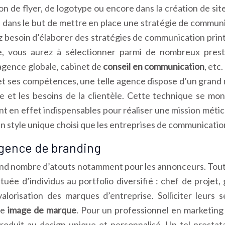
n de flyer, de logotype ou encore dans la création de site
ans le but de mettre en place une stratégie de communica
ez besoin d’élaborer des stratégies de communication prin
 vous aurez à sélectionner parmi de nombreux prestat
agence globale, cabinet de
conseil en communication
, etc
et ses compétences, une telle agence dispose d’un grand
e et les besoins de la clientèle. Cette technique se mon
 en effet indispensables pour réaliser une mission métic
 un style unique choisi que les entreprises de communicatio
agence de branding
nd nombre d’atouts notamment pour les annonceurs. Tout d
tuée d’individus au portfolio diversifié : chef de projet
alorisation des marques d’entreprise. Solliciter leurs
ne
image de marque
. Pour un professionnel en marketing 
duit au design unique et personnalisé. Un tel prestatair