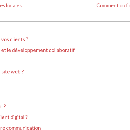
ses locales
Comment optimi
 vos clients ?
e et le développement collaboratif
 site web ?
l ?
ent digital ?
tre communication