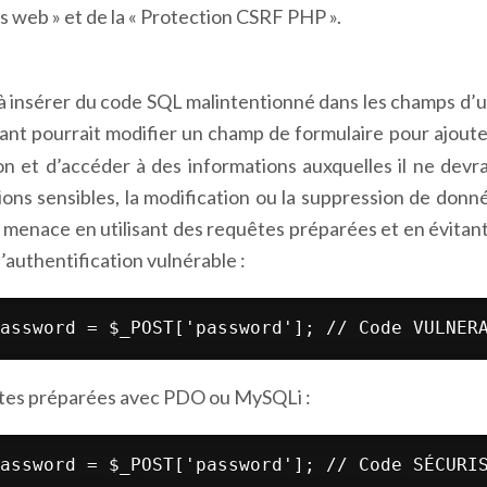
s web » et de la « Protection CSRF PHP ».
à insérer du code SQL malintentionné dans les champs d’un
uant pourrait modifier un champ de formulaire pour ajout
n et d’accéder à des informations auxquelles il ne devr
ns sensibles, la modification ou la suppression de donn
e menace en utilisant des requêtes préparées et en évitan
authentification vulnérable :
assword = $_POST['password']; // Code VULNER
uêtes préparées avec PDO ou MySQLi :
assword = $_POST['password']; // Code SÉCURI