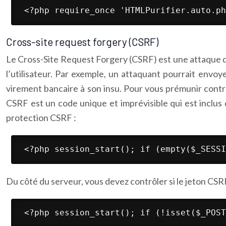
 <?php require_once 'HTMLPurifier.auto.ph
Cross-site request forgery (CSRF)
Le Cross-Site Request Forgery (CSRF) est une attaque qu
l’utilisateur. Par exemple, un attaquant pourrait envoyer
virement bancaire à son insu. Pour vous prémunir contr
CSRF est un code unique et imprévisible qui est inclus d
protection CSRF :
 <?php session_start(); if (empty($_SESSI
Du côté du serveur, vous devez contrôler si le jeton CSRF
 <?php session_start(); if (!isset($_POST