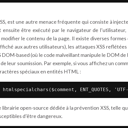
XSS, est une autre menace fréquente qui consiste à inject
ensuite être exécuté par le navigateur de l’utilisateur,
e modifier le contenu de la page. Il existe diverses form
fiché aux autres utilisateurs), les attaques XSS reflétées
 XSS DOM-based (où le code malveillant manipule le DOM de l
rs de leur soumission. Par exemple, si vous affichez un comm
aractères spéciaux en entités HTML :
 htmlspecialchars($comment, ENT_QUOTES, 'UTF
une librairie open-source dédiée à la prévention XSS, tell
usceptibles d’être dangereux.