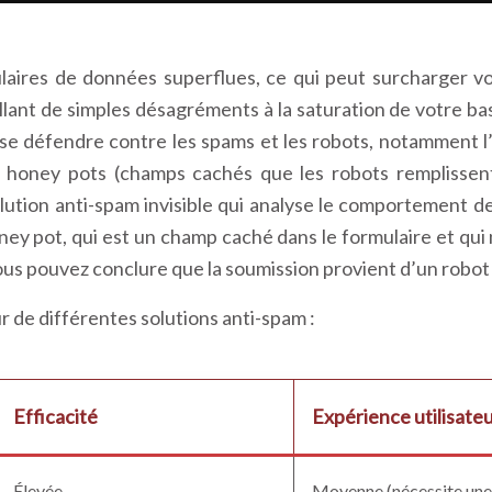
ires de données superflues, ce qui peut surcharger votr
llant de simples désagréments à la saturation de votre b
 se défendre contre les spams et les robots, notamment 
honey pots (champs cachés que les robots remplissent)
tion anti-spam invisible qui analyse le comportement des
y pot, qui est un champ caché dans le formulaire et qui n’
us pouvez conclure que la soumission provient d’un robot e
ur de différentes solutions anti-spam :
Efficacité
Expérience utilisate
Élevée
Moyenne (nécessite une a