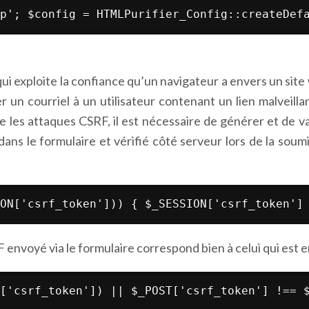
p'; $config = HTMLPurifier_Config::createDef
i exploite la confiance qu’un navigateur a envers un site 
 un courriel à un utilisateur contenant un lien malveillant
e les attaques CSRF, il est nécessaire de générer et de v
ans le formulaire et vérifié côté serveur lors de la soum
ON['csrf_token'])) { $_SESSION['csrf_token']
 envoyé via le formulaire correspond bien à celui qui est en
['csrf_token']) || $_POST['csrf_token'] !== 