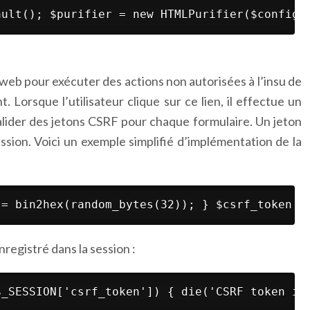
ault(); $purifier = new HTMLPurifier($config)
web pour exécuter des actions non autorisées à l’insu de
. Lorsque l’utilisateur clique sur ce lien, il effectue un
alider des jetons CSRF pour chaque formulaire. Un jeton
ission. Voici un exemple simplifié d’implémentation de la
 = bin2hex(random_bytes(32)); } $csrf_token =
registré dans la session :
$_SESSION['csrf_token']) { die('CSRF token in