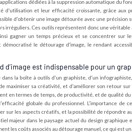
t d’applications dédiées à la suppression automatique du 
d’utilisation et leur efficacité croissante, grâce aux pro
possible d’obtenir une image détourée avec une précision 
rs irréguliers. Ces outils représentent donc une véritabl
ainsi gagner un temps précieux et se concentrer sur les 
t démocratisé le détourage d’image, le rendant accessibl
d d’image est indispensable pour un grap
e dans la boîte à outils d’un graphiste, d’un infographis
 de maximiser sa créativité, et d’améliorer son retour sur
t en termes de temps, de productivité, et de qualité du t
l’efficacité globale du professionnel. L’importance de c
er sur les aspects créatifs, et la possibilité de répondre 
el majeur dans le paysage actuel du design graphique et du
nt les coûts associés au détourage manuel, ce qui est un