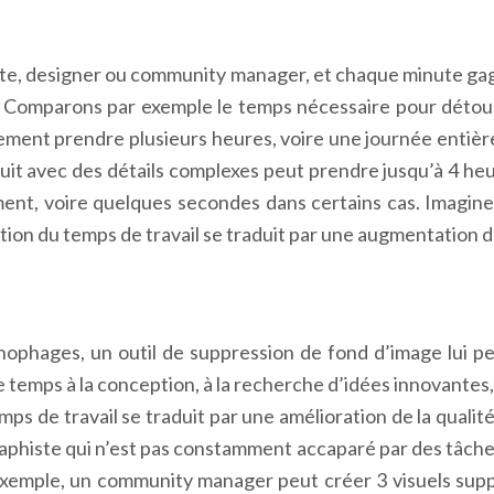
te, designer ou community manager, et chaque minute gagn
ts. Comparons par exemple le temps nécessaire pour détou
ment prendre plusieurs heures, voire une journée entière, 
it avec des détails complexes peut prendre jusqu’à 4 heu
nt, voire quelques secondes dans certains cas. Imaginez
ion du temps de travail se traduit par une augmentation de
onophages, un outil de suppression de fond d’image lui p
e temps à la conception, à la recherche d’idées innovantes, à
ps de travail se traduit par une amélioration de la qualité
raphiste qui n’est pas constamment accaparé par des tâches
 exemple, un community manager peut créer 3 visuels supp