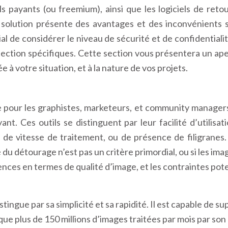
ils payants (ou freemium), ainsi que les logiciels de reto
olution présente des avantages et des inconvénients spé
ial de considérer le niveau de sécurité et de confidentiali
ection spécifiques. Cette section vous présentera un aper
ée à votre situation, et à la nature de vos projets.
te pour les graphistes, marketeurs, et community manager
ant. Ces outils se distinguent par leur facilité d’utilisat
, de vitesse de traitement, ou de présence de filigranes. 
 du détourage n’est pas un critère primordial, ou si les imag
nces en termes de qualité d’image, et les contraintes poten
ingue par sa simplicité et sa rapidité. Il est capable de
 plus de 150 millions d’images traitées par mois par son I