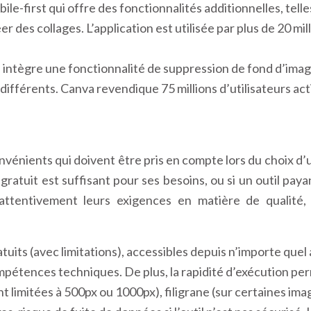
-first qui offre des fonctionnalités additionnelles, telles
éer des collages. L’application est utilisée par plus de 20
ui intègre une fonctionnalité de suppression de fond d’ima
ils différents. Canva revendique 75 millions d’utilisateurs 
nvénients qui doivent être pris en compte lors du choix d’
 gratuit est suffisant pour ses besoins, ou si un outil paya
tentivement leurs exigences en matière de qualité, d
atuits (avec limitations), accessibles depuis n’importe quel 
ompétences techniques. De plus, la rapidité d’exécution p
nt limitées à 500px ou 1000px), filigrane (sur certaines im