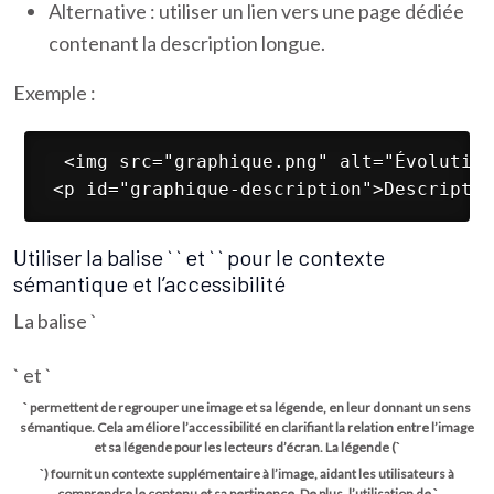
Alternative : utiliser un lien vers une page dédiée
contenant la description longue.
Exemple :
 <img src="graphique.png" alt="Évolution
 <p id="graphique-description">Descriptio
Utiliser la balise ` ` et ` ` pour le contexte
sémantique et l’accessibilité
La balise `
` et `
` permettent de regrouper une image et sa légende, en leur donnant un sens
sémantique. Cela améliore l’accessibilité en clarifiant la relation entre l’image
et sa légende pour les lecteurs d’écran. La légende (`
`) fournit un contexte supplémentaire à l’image, aidant les utilisateurs à
comprendre le contenu et sa pertinence. De plus, l’utilisation de `