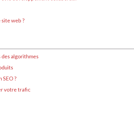
 site web ?
 des algorithmes
oduits
en SEO ?
r votre trafic